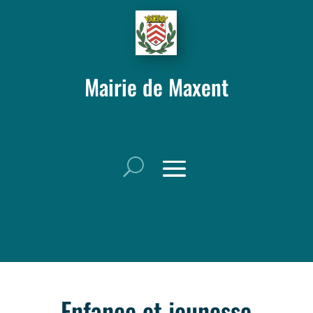
Mairie de Maxent
Enfance et jeunesse