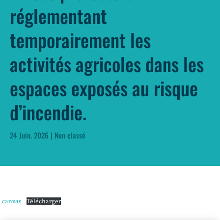
réglementant
temporairement les
activités agricoles dans les
espaces exposés au risque
d’incendie.
24 Juin. 2026
|
Non classé
canvas
Télécharger